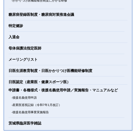
かかりつけ医機能報告制度にかかる研修
糖尿病登録医制度・糖尿病対策推進会議
特定健診
入退会
母体保護法指定医師
メーリングリスト
日医生涯教育制度・日医かかりつけ医機能研修制度
日医認定（産業医・健康スポーツ医）
申請書・各種様式・後援名義使用申請／実施報告・マニュアルなど
後援名義使用申請
産業医巡視記録（令和7年1月改訂）
後援名義使用事業実施報告
茨城県臨床医学雑誌