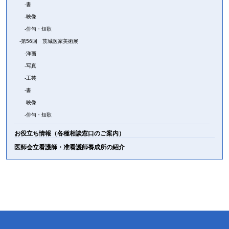
書
映像
俳句・短歌
第56回 茨城医家美術展
洋画
写真
工芸
書
映像
俳句・短歌
お役立ち情報（各種相談窓口のご案内）
医師会立看護師・准看護師養成所の紹介