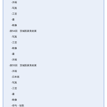
洋画
写真
工芸
書
映像
第54回 茨城医家美術展
写真
工芸
映像
書
洋画
第55回 茨城医家美術展
洋画
日本画
写真
工芸
書
映像
俳句・短歌