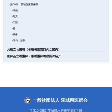
第56回 茨城医家美術展
洋画
写真
工芸
書
映像
俳句・短歌
お役立ち情報（各種相談窓口のご案内）
医師会立看護師・准看護師養成所の紹介
一般社団法人 茨城県医師会
〒310-0852 茨城県水戸市笠原町489