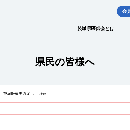
会
茨城県医師会とは
県民の皆様へ
回 茨城医家美術展
>
洋画